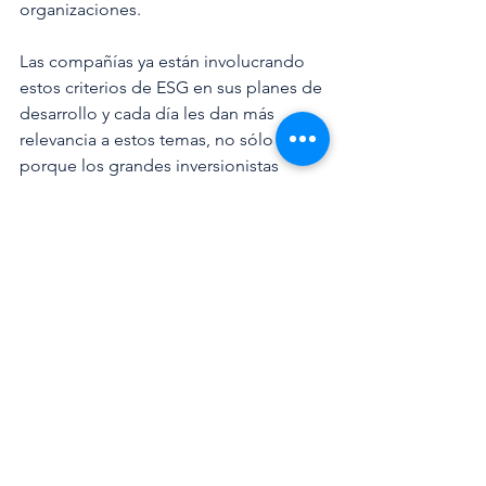
organizaciones.
Las compañías ya están involucrando 
estos criterios de ESG en sus planes de 
desarrollo y cada día les dan más 
relevancia a estos temas, no sólo 
porque los grandes inversionistas 
institucionales lo exigen, sino para 
seguir contribuyendo desde las 
empresas a construir un mejor 
bienestar para todos. 
Ver todo
Entradas recientes